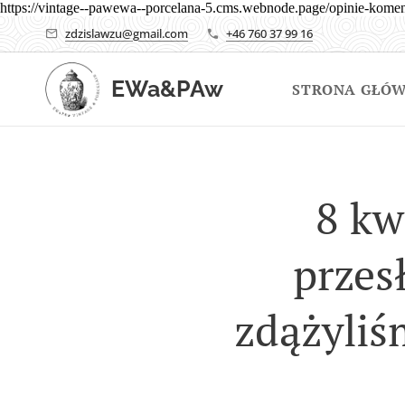
https://vintage--pawewa--porcelana-5.cms.webnode.page/opinie-komen
zdzislawzu@gmail.com
+46 760 37 99 16
EWa&PAw
STRONA GŁÓ
8 kw
przesł
zdążyliś