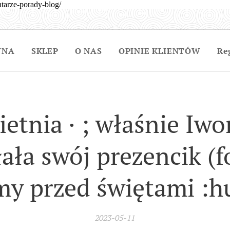
tarze-porady-blog/
WNA
SKLEP
O NAS
OPINIE KLIENTÓW
Re
ietnia · ; właśnie Iwo
ała swój prezencik (fo
my przed świętami :hur
2023-05-11