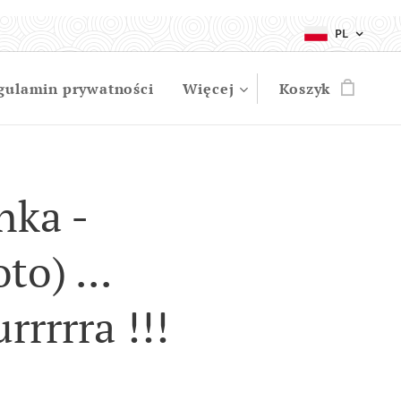
PL
gulamin prywatności
Więcej
Koszyk
nka -
to) ...
rrrra !!!