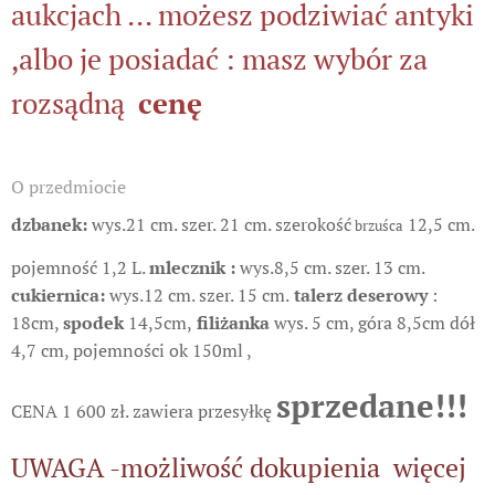
aukcjach ... możesz podziwiać antyki
,albo je posiadać : masz wybór za
rozsądną
cenę
O przedmiocie
dzbanek:
wys.21 cm. szer. 21 cm. szerokość
12,5 cm.
brzuśca
pojemność 1,2 L.
mlecznik :
wys.8,5 cm. szer. 13 cm.
cukiernica:
wys.12 cm. szer. 15 cm.
talerz deserowy
:
18cm,
spodek
14,5cm,
filiżanka
wys. 5 cm, góra 8,5cm dół
4,7 cm, pojemności ok 150ml ,
sprzedane!!!
CENA 1 600 zł. zawiera przesyłkę
UWAGA -możliwość dokupienia więcej