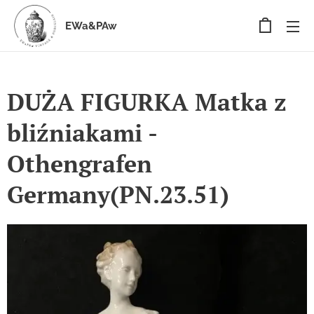
EWa&PAw
DUŻA FIGURKA Matka z
bliźniakami -
Othengrafen
Germany(PN.23.51)