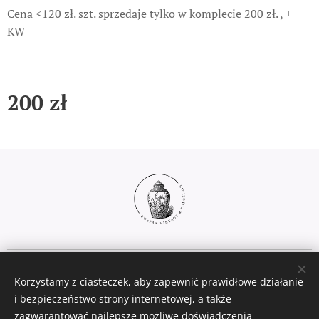
Cena <120 zł. szt. sprzedaje tylko w komplecie 200 zł. , +
KW
200
zł
Ciasteczka
Korzystamy z ciasteczek, aby zapewnić prawidłowe działanie
Języki
i bezpieczeństwo strony internetowej, a także
zagwarantować najlepsze możliwe doświadczenia
Polski
English