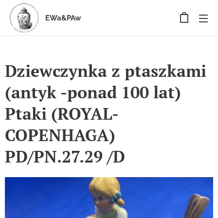
EWa&PAw
Dziewczynka z ptaszkami
(antyk -ponad 100 lat)
Ptaki (ROYAL-
COPENHAGA)
PD/PN.27.29 /D