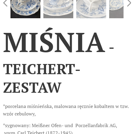
MIŚNIA
-
TEICHERT-
ZESTAW
*porcelana miśnieńska, malowana ręcznie kobaltem w tzw.
wzór cebulowy,
*sygnowany: Meißner Ofen- und Porzellanfabrik AG,
vorm. Carl Teichert (1872-1945)