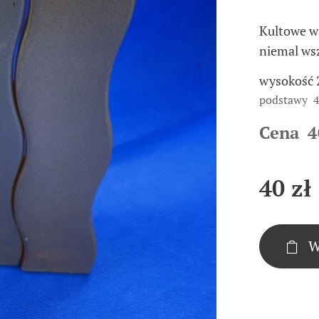
Kultowe w
niemal ws
wysokość 
podstawy 4
Cena 4
40
zł
W