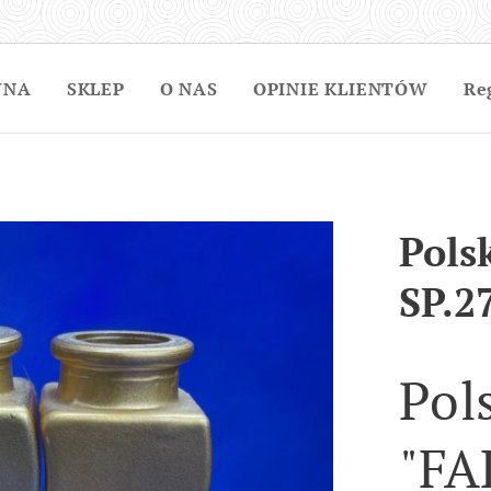
WNA
SKLEP
O NAS
OPINIE KLIENTÓW
Re
Pols
SP.2
Pol
"FA