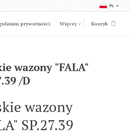
PL
gulamin prywatności
Więcej
Koszyk
kie wazony "FALA"
7.39 /D
skie wazony
LA" SP.27.39