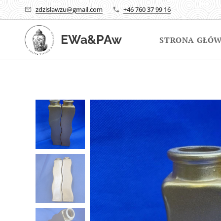
zdzislawzu@gmail.com
+46 760 37 99 16
EWa&PAw
STRONA GŁÓ