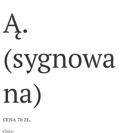
Ą.
(sygnowa
na)
CENA 70 ZŁ.
Opis: