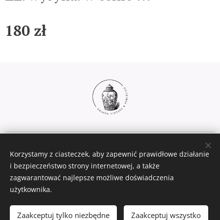
180
zł
Ciasteczka
Korzystamy z ciasteczek, aby zapewnić prawidłowe działanie
Języki
i bezpieczeństwo strony internetowej, a także
zagwarantować najlepsze możliwe doświadczenia
Polski
English
użytkownika.
Włóż do koszyka
Zaakceptuj tylko niezbędne
Zaakceptuj wszystko