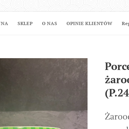
WNA
SKLEP
O NAS
OPINIE KLIENTÓW
Re
Porc
żaro
(P.24
Żaroo