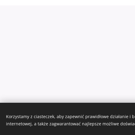
Korzystamy z ciasteczek, aby zapewnić prawidłowe działanie i 
internetowej, a także zagwarantować najlepsze możliwe doświa
Ciasteczka