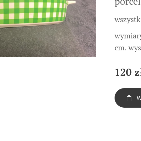
porce
wszystk
wymiary
cm. wys
120
z
W