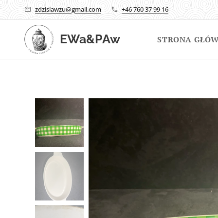
zdzislawzu@gmail.com
+46 760 37 99 16
EWa&PAw
STRONA GŁÓ