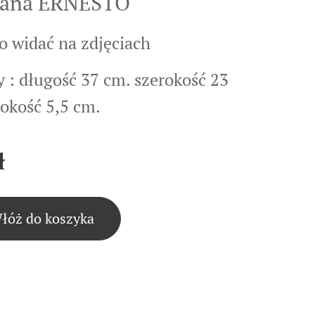
lana ERNESTO
o widać na zdjęciach
 : długość 37 cm. szerokość 23
okość 5,5 cm.
ł
łóż do koszyka