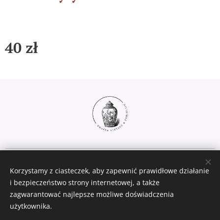
40
zł
Ciasteczka
Korzystamy z ciasteczek, aby zapewnić prawidłowe działanie
Języki
i bezpieczeństwo strony internetowej, a także
zagwarantować najlepsze możliwe doświadczenia
Polski
English
użytkownika.