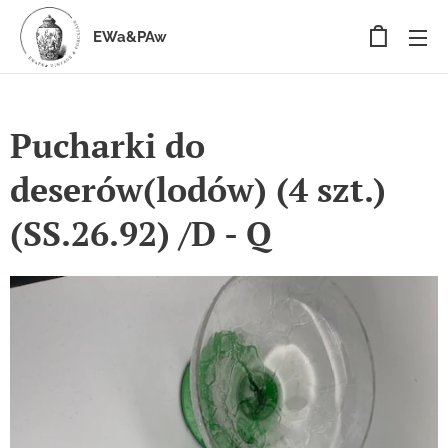
EWa&PAw
Pucharki do
deserów(lodów) (4 szt.)
(SS.26.92) /D - Q