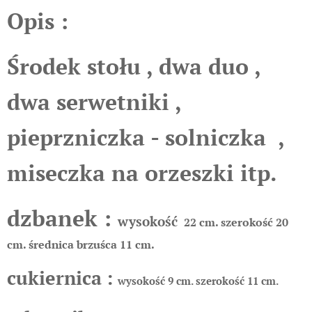
Opis :
Środek stołu , dwa duo ,
dwa serwetniki ,
pieprzniczka - solniczka ,
miseczka na orzeszki itp.
dzbanek :
wysokość
22 cm. szerokość 20
cm. średnica brzuśca 11 cm.
cukiernica :
wysokość 9 cm. szerokość 11 cm.