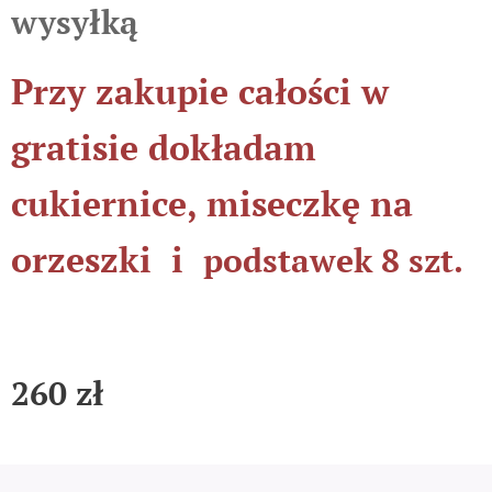
wysyłką
Przy zakupie całości w
gratisie dokładam
cukiernice, miseczkę na
orzeszki i
podstawek 8 szt.
260
zł