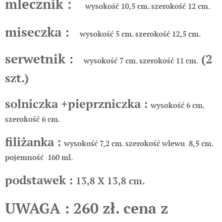
mlecznik :
wysokość 10,5 cm. szerokość 12 cm.
miseczka :
wysokość 5 cm. szerokość 12,5 cm.
serwetnik :
(2
wysokość 7 cm. szerokość 11 cm.
szt.)
solniczka +pieprzniczka :
wysokość 6 cm.
szerokość 6 cm.
filiżanka :
wysokość 7,2 cm. szerokość wlewu 8,5 cm.
pojemność 160 ml.
podstawek :
13,8 X 13,8 cm.
UWAGA : 260 zł. cena z