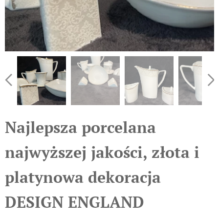
Najlepsza porcelana
najwyższej jakości, złota i
platynowa dekoracja
DESIGN ENGLAND